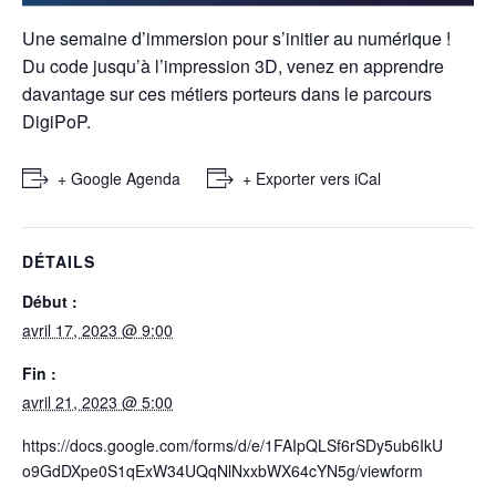
Une semaine d’immersion pour s’initier au numérique !
Du code jusqu’à l’impression 3D, venez en apprendre
davantage sur ces métiers porteurs dans le parcours
DigiPoP.
+ Google Agenda
+ Exporter vers iCal
DÉTAILS
Début :
avril 17, 2023 @ 9:00
Fin :
avril 21, 2023 @ 5:00
https://docs.google.com/forms/d/e/1FAIpQLSf6rSDy5ub6IkU
o9GdDXpe0S1qExW34UQqNlNxxbWX64cYN5g/viewform