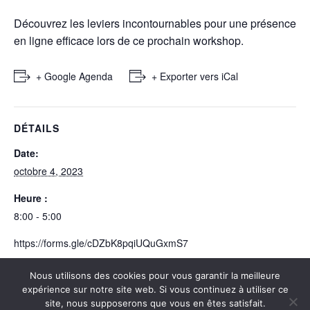
Découvrez les leviers incontournables pour une présence
en ligne efficace lors de ce prochain workshop.
+ Google Agenda
+ Exporter vers iCal
DÉTAILS
Date:
octobre 4, 2023
Heure :
8:00 - 5:00
https://forms.gle/cDZbK8pqiUQuGxmS7
Nous utilisons des cookies pour vous garantir la meilleure
expérience sur notre site web. Si vous continuez à utiliser ce
DigiPoP
DigiPoP
site, nous supposerons que vous en êtes satisfait.