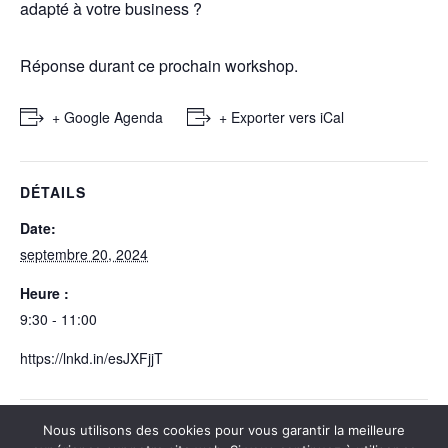
adapté à votre business ?
Réponse durant ce prochain workshop.
+ Google Agenda
+ Exporter vers iCal
DÉTAILS
Date:
septembre 20, 2024
Heure :
9:30 - 11:00
https://lnkd.in/esJXFjjT
Nous utilisons des cookies pour vous garantir la meilleure
Masterclass pratique : Le levier de choix pour votre
Formalab