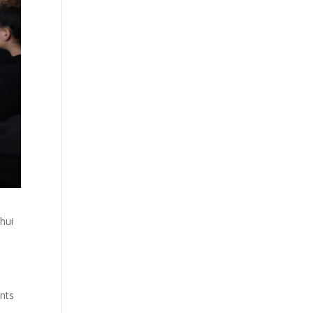
’hui
ants